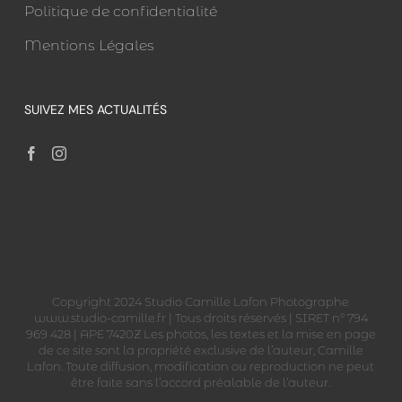
Politique de confidentialité
Mentions Légales
SUIVEZ MES ACTUALITÉS
Copyright 2024 Studio Camille Lafon Photographe
www.studio-camille.fr | Tous droits réservés | SIRET n° 794
969 428 | APE 7420Z Les photos, les textes et la mise en page
de ce site sont la propriété exclusive de l’auteur, Camille
Lafon. Toute diffusion, modification ou reproduction ne peut
être faite sans l’accord préalable de l’auteur.