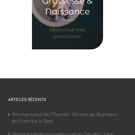
Grossesse &
Naissance
Découvrez mes
prestations
ARTICLES RÉCENTS
Anniversaire de Mamie : 95 ans de Bonheur
en Famille à Sète
Séance photo nouveau-né au Studio : Une