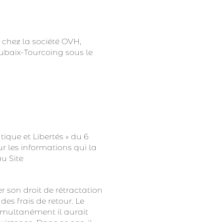
 chez la société OVH,
ubaix-Tourcoing sous le
tique et Libertés » du 6
ur les informations qui la
au Site
r son droit de rétractation
 des frais de retour. Le
imultanément il aurait