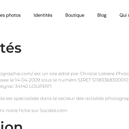
es photos
Identités
Boutique
Blog
Qui 
tés
tographie.com/
est un site édité par Christie Lakiere Pho
’Insee le 14-04-2009 sous le numéro SIRET 51183368300010 d
leveyrac 34140 LOUPIAN
lle est spécialisée dans le secteur des activités photogra
nt notre fiche sur Société.com
tion