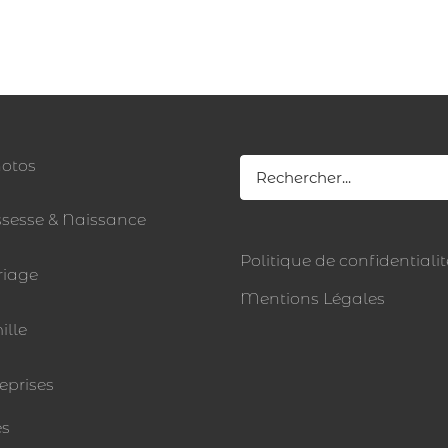
Rechercher:
otos
ssesse & Naissance
Politique de confidentialit
iage
Mentions Légales
ille
eprises
és