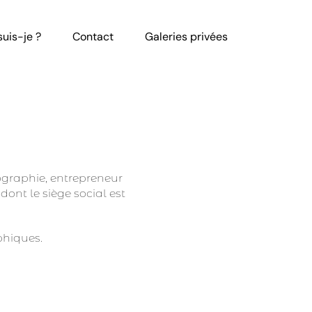
suis-je ?
Contact
Galeries privées
tographie, entrepreneur
ont le siège social est
phiques.