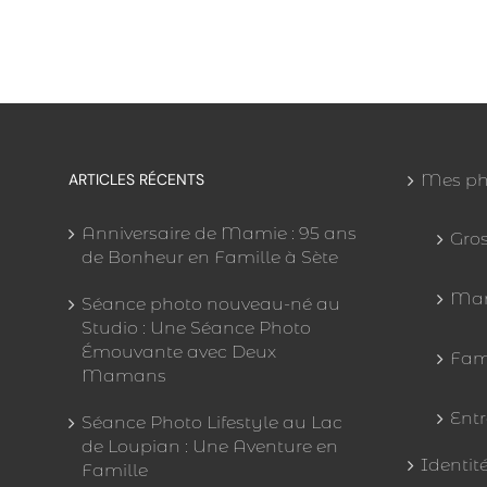
ARTICLES RÉCENTS
Mes ph
Anniversaire de Mamie : 95 ans
Gro
de Bonheur en Famille à Sète
Mar
Séance photo nouveau-né au
Studio : Une Séance Photo
Émouvante avec Deux
Fam
Mamans
Entr
Séance Photo Lifestyle au Lac
de Loupian : Une Aventure en
Identit
Famille