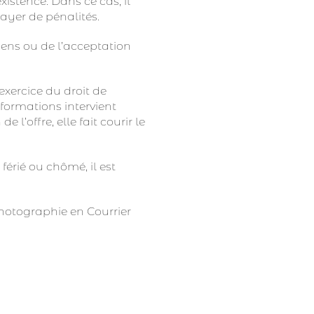
istence. Dans ce cas, il
payer de pénalités.
iens ou de l’acceptation
’exercice du droit de
informations intervient
l’offre, elle fait courir le
férié ou chômé, il est
Photographie en Courrier