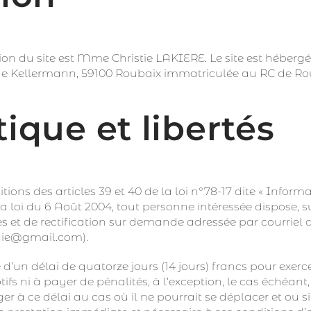
tion du site est Mme Christie LAKIERE. Le site est hébergé
rue Kellermann, 59100 Roubaix immatriculée au RC de Ro
ique et libertés
ns des articles 39 et 40 de la loi n°78-17 dite « Informa
a loi du 6 Août 2004, tout personne intéressée dispose, s
ès et de rectification sur demande adressée par courriel 
phie@gmail.com).
un délai de quatorze jours (14 jours) francs pour exerce
tifs ni à payer de pénalités, à l’exception, le cas échéant,
 à ce délai au cas où il ne pourrait se déplacer et ou s