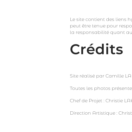
Le site contient des liens
peut être tenue pour respo
la responsabilité quant aux
Crédits
Site réalisé par Camille 
Toutes les photos présentes
Chef de Projet : Christie L
Direction Artistique : Chri