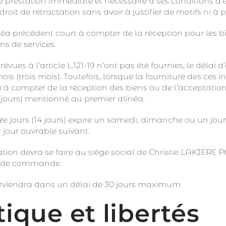
e prestation immédiate et nécessaire à ses conditions d’ex
droit de rétractation sans avoir à justifier de motifs ni à 
néa précédent court à compter de la réception pour les b
ons de services.
vues à l’article L.121-19 n’ont pas été fournies, le délai d
ois (trois mois). Toutefois, lorsque la fourniture des ces 
 à compter de la réception des biens ou de l’acceptation de 
e jours) mentionné au premier alinéa.
e jours (14 jours) expire un samedi, dimanche ou un jour 
jour ouvrable suivant.
ion devra se faire au siège social de Christie LAKIERE 
e de commande.
rviendra dans un délai de 30 jours maximum.
ique et libertés