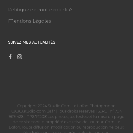
Politique de confidentialité
Mentions Légales
SUIVEZ MES ACTUALITÉS
Copyright 2024 Studio Camille Lafon Photographe
www.studio-camille.fr | Tous droits réservés | SIRET n° 794
969 428 | APE 7420Z Les photos, les textes et la mise en page
de ce site sont la propriété exclusive de l’auteur, Camille
Lafon. Toute diffusion, modification ou reproduction ne peut
être faite sans l’accord préalable de l’auteur.